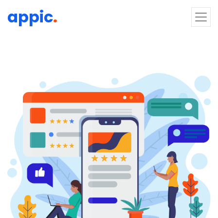
appic
.